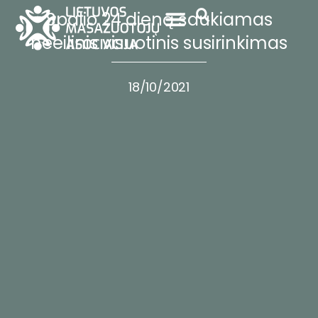
Spalio 24 dieną šaukiamas
neeilinis visuotinis susirinkimas
18/10/2021