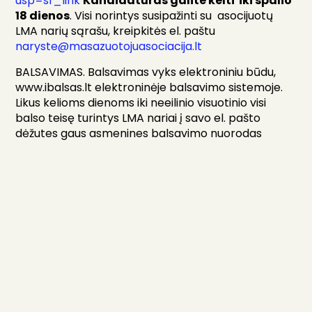
usp=sf_link
Kandidatūras galite kelti iki spalio
18 dienos
. Visi norintys susipažinti su asocijuotų
LMA narių sąrašu, kreipkitės el. paštu
naryste@masazuotojuasociacija.lt
BALSAVIMAS. Balsavimas vyks elektroniniu būdu,
www.ibalsas.lt elektroninėje balsavimo sistemoje.
Likus kelioms dienoms iki neeilinio visuotinio visi
balso teisę turintys LMA nariai į savo el. pašto
dėžutes gaus asmenines balsavimo nuorodas