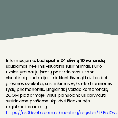
Informuojame, kad
spalio 24 dieną 10 valandą
šaukiamas neeilinis visuotinis susirinkimas, kurio
tikslas yra naujų įstatų patvirtinimas. Esant
visuotinei pandemijai ir siekiant išvengti rizikos bei
grėsmės sveikatai, susirinkimas vyks elektroninėmis
ryšių priemonėmis, jungiantis į vaizdo konferenciją
ZOOM platformoje. Visus planuojančius dalyvauti
susirinkime prašome užpildyti išankstinės
registracijos anketą:
https://us06web.zoom.us/meeting/register/tZErd