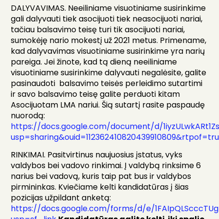
DALYVAVIMAS. Neeiliniame visuotiniame susirinkime
gali dalyvauti tiek asocijuoti tiek neasocijuoti nariai,
tačiau balsavimo teisę turi tik asocijuoti nariai,
sumokėję nario mokestį už 2021 metus. Primename,
kad dalyvavimas visuotiniame susirinkime yra narių
pareiga. Jei žinote, kad tą dieną neeiliniame
visuotiniame susirinkime dalyvauti negalėsite, galite
pasinaudoti balsavimo teisės perleidimo sutartimi
ir savo balsavimo teisę galite perduoti kitam
Asocijuotam LMA nariui. Šią sutartį rasite paspaudę
nuorodą:
https://docs.google.com/document/d/1iyzULwkARt1
usp=sharing&ouid=112362410820439910809&rtpof=tr
RINKIMAI. Pasitvirtinus naujuosius įstatus, vyks
valdybos bei vadovo rinkimai. Į valdybą rinksime 6
narius bei vadovą, kuris taip pat bus ir valdybos
pirmininkas. Kviečiame kelti kandidatūras į šias
pozicijas užpildant anketą:
https://docs.google.com/forms/d/e/1FAIpQLScccT