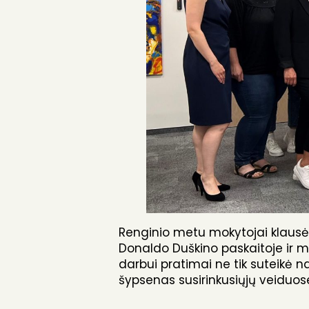
Renginio metu mokytojai klausės
Donaldo Duškino paskaitoje ir 
darbui pratimai ne tik suteikė 
šypsenas susirinkusiųjų veiduos
Susitikimo metu taip pat buvo 