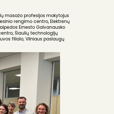
klų masažo profesijos mokytojus
esinio rengimo centro, Elektrėnų
laipėdos Ernesto Galvanausko
ntro, Šiaulių technologijų
vos filialo, Vilniaus paslaugų