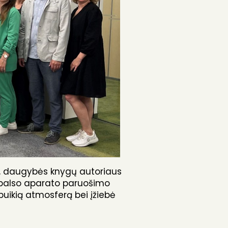
jo, daugybės knygų autoriaus
 balso aparato paruošimo
uikią atmosferą bei įžiebė
sto veiklos reglamentavimo