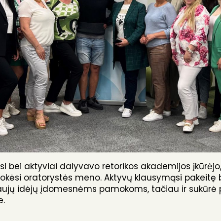
i bei aktyviai dalyvavo retorikos akademijos įkūrė
mokėsi oratorystės meno. Aktyvų klausymąsi pakeitę
naujų idėjų įdomesnėms pamokoms, tačiau ir sukūrė p
e.
aptarti masažuotojo bei gydomojo masažo speciali