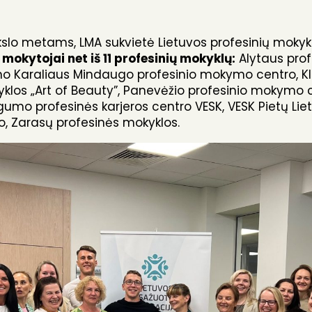
okslo metams, LMA sukvietė Lietuvos profesinių moky
mokytojai net iš 11 profesinių mokyklų:
Alytaus prof
no Karaliaus Mindaugo profesinio mokymo centro, K
los „Art of Beauty”, Panevėžio profesinio mokymo ce
umo profesinės karjeros centro VESK, VESK Pietų Lietu
, Zarasų profesinės mokyklos.