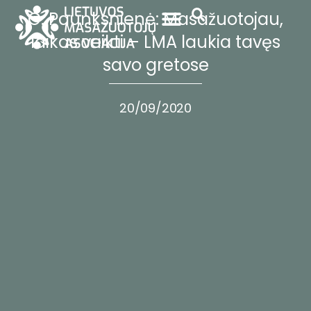
G. Paunksnienė: Masažuotojau,
laikas veikti – LMA laukia tavęs
savo gretose
20/09/2020