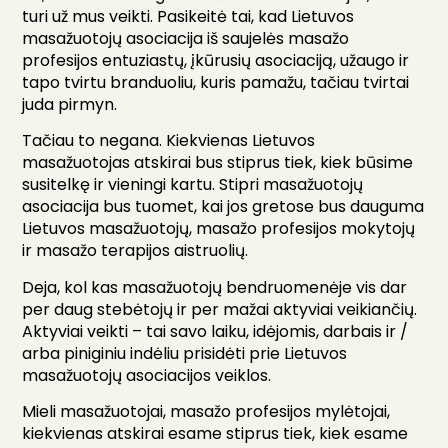
turi už mus veikti. Pasikeitė tai, kad Lietuvos
masažuotojų asociacija iš saujelės masažo
profesijos entuziastų, įkūrusių asociaciją, užaugo ir
tapo tvirtu branduoliu, kuris pamažu, tačiau tvirtai
juda pirmyn.
Tačiau to negana. Kiekvienas Lietuvos
masažuotojas atskirai bus stiprus tiek, kiek būsime
susitelkę ir vieningi kartu. Stipri masažuotojų
asociacija bus tuomet, kai jos gretose bus dauguma
Lietuvos masažuotojų, masažo profesijos mokytojų
ir masažo terapijos aistruolių.
Deja, kol kas masažuotojų bendruomenėje vis dar
per daug stebėtojų ir per mažai aktyviai veikiančių.
Aktyviai veikti – tai savo laiku, idėjomis, darbais ir /
arba piniginiu indėliu prisidėti prie Lietuvos
masažuotojų asociacijos veiklos.
Mieli masažuotojai, masažo profesijos mylėtojai,
kiekvienas atskirai esame stiprus tiek, kiek esame